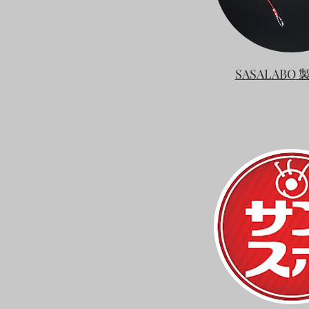
SASALABO
製