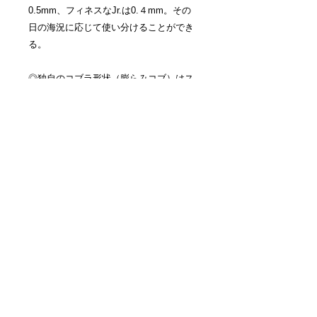
0.5mm、フィネスなJr.は0.４mm。その
日の海況に応じて使い分けることができ
る。
◎独自のコブラ形状（膨らみコブ）はス
ロー巻きでの立ち上がりも早く、早巻き
ではフックから離れた位置で動くのでハ
リ絡みも少ない。ダブル使用でアピール
力を高めるのも有効だ。
◎アシストフックの長さに応じて、ネク
タイ長は調整可能。いわば、ネクタイセ
レクションの座標軸の原点に位置するモ
デル。迷ったら、間違いなくSASALABO
のシングルコブラだ。
［ラインナップ］