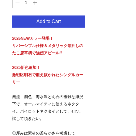
Add to Cart
2026NEWカラー登場！
リバーシブル仕様＆メタリック箔押しの
たこ唐草柄で強烈アピール‼︎
2025新色追加！
激戦区明石で鍛え抜かれたシングルカー
リー
潮流、潮色、海水温と明石の複雑な海況
下で、オールマイティに使えるネクタ
イ。パイロットネクタイとして、ぜひ、
試して頂きたい。
◎厚みは素材の柔らかさを考慮して