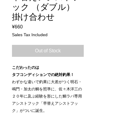
ック （ダブル）
掛け合わせ
Price
¥660
Sales Tax Included
Out of Stock
こだわったのは
タフコンディションでの絶対釣果！
わずかな違いで釣果に大差がつく明石・
鳴門・加太の鯛を照準に、佐々木洋三の
２０年に及ぶ経験を形にした鯛ラバ専用
アシストフック「早替えアシストフッ
ク」がついに誕生。
特徴